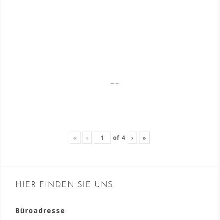
«
‹
of
4
›
»
HIER FINDEN SIE UNS
Büroadresse